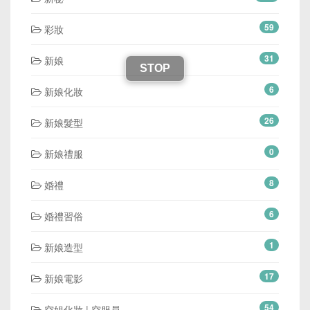
59
彩妝
31
新娘
STOP
6
新娘化妝
26
新娘髮型
0
新娘禮服
8
婚禮
6
婚禮習俗
1
新娘造型
17
新娘電影
54
空姐化妝 | 空服員