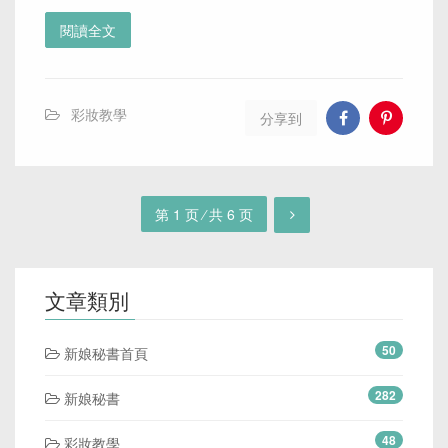
閱讀全文
彩妝教學
分享到
第 1 页 ⁄ 共 6 页
文章類別
50
新娘秘書首頁
282
新娘秘書
48
彩妝教學