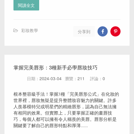
閱讀全文
彩妝教學
分享到
掌握完美唇形：3種新手必學唇妝技巧
日期：
2024-03-04
瀏覽：
211
評論：
0
根本整容級手法！掌握3種「完美唇形公式」在化妝的
世界裡，唇妝無疑是提升整體妝容魅力的關鍵。許多
人羨慕模特兒或明星們的精緻唇形，認為自己無法擁
有相同的效果。但實際上，只要掌握正確的畫唇技
巧，每個人都可以擁有令人稱羨的美唇。唇形分析是
關鍵要了解自己的唇形特點和厚薄......