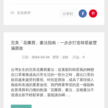
彩妝教學
分享到
完美「花瓣唇」畫法指南：一步步打造韓星級豐
滿唇妝
日期：
2024-03-04
瀏覽：
222
評論：
0
台灣女生的完美花瓣唇畫法：從素顏到韓星風的轉變
在口罩漸漸成為日常生活的一部分之時，露出口罩的
妝容越來越受到重視。特別是唇妝，成為了展現個人
風格和美感的重要途徑。我們將要學習的是一種能夠
改善薄唇和凸嘴的飽滿「花瓣唇」畫法，這種畫法不
僅適合新手輕鬆掌握，還能讓你瞬......