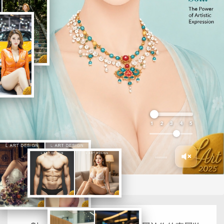
1
2
3
4
5
BLOG首頁
彩妝教學