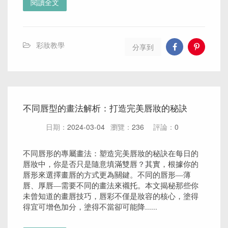
閱讀全文
彩妝教學
分享到
不同唇型的畫法解析：打造完美唇妝的秘訣
日期：
2024-03-04
瀏覽：
236
評論：
0
不同唇形的專屬畫法：塑造完美唇妝的秘訣在每日的
唇妝中，你是否只是隨意填滿雙唇？其實，根據你的
唇形來選擇畫唇的方式更為關鍵。不同的唇形—薄
唇、厚唇—需要不同的畫法來襯托。本文揭秘那些你
未曾知道的畫唇技巧，唇彩不僅是妝容的核心，塗得
得宜可增色加分，塗得不當卻可能降......