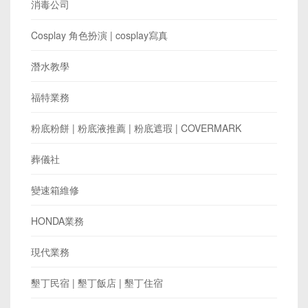
消毒公司
Cosplay 角色扮演 | cosplay寫真
潛水教學
福特業務
粉底粉餅 | 粉底液推薦 | 粉底遮瑕 | COVERMARK
葬儀社
變速箱維修
HONDA業務
現代業務
墾丁民宿 | 墾丁飯店 | 墾丁住宿