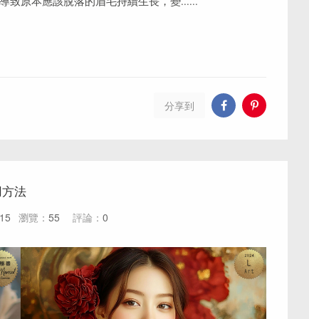
原本應該脫落的眉毛持續生長，變......
分享到
用方法
-15
瀏覽：
55
評論：
0