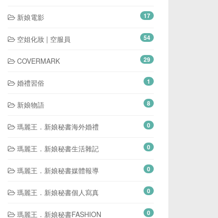
17
新娘電影
54
空姐化妝 | 空服員
29
COVERMARK
1
婚禮習俗
8
新娘物語
0
瑪麗王．新娘秘書海外婚禮
0
瑪麗王．新娘秘書生活雜記
0
瑪麗王．新娘秘書媒體報導
0
瑪麗王．新娘秘書個人寫真
0
瑪麗王．新娘秘書FASHION