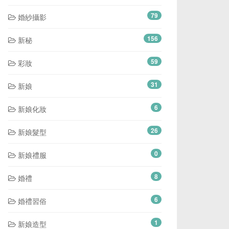
79
婚紗攝影
156
新秘
59
彩妝
31
新娘
6
新娘化妝
26
新娘髮型
0
新娘禮服
8
婚禮
6
婚禮習俗
1
新娘造型