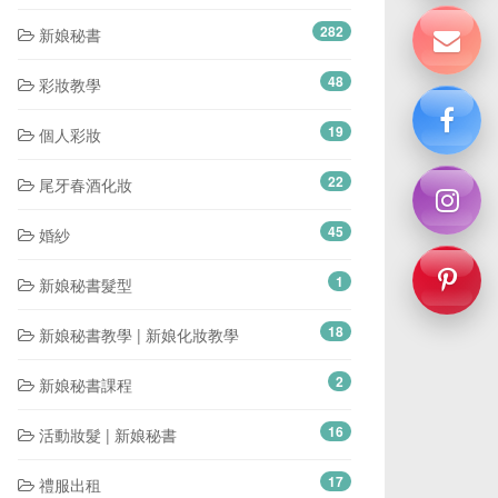
282
新娘秘書
48
彩妝教學
19
個人彩妝
22
尾牙春酒化妝
45
婚紗
1
新娘秘書髮型
18
新娘秘書教學 | 新娘化妝教學
2
新娘秘書課程
16
活動妝髮 | 新娘秘書
17
禮服出租