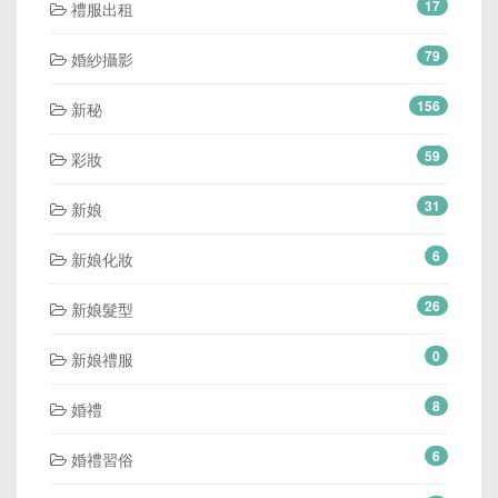
17
禮服出租
79
婚紗攝影
156
新秘
59
彩妝
31
新娘
6
新娘化妝
26
新娘髮型
0
新娘禮服
8
婚禮
6
婚禮習俗