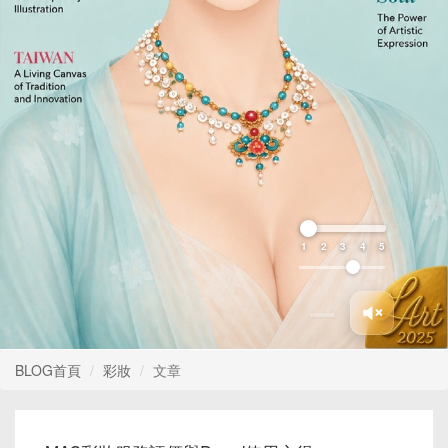
1
2
3
4
5
BLOG首頁
彩妝
文章