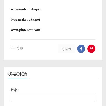
www.makeup.taipei
blog.makeup.taipei
www.pinterest.com
彩妝
分享到
我要評論
姓名*