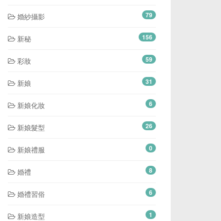
79
婚紗攝影
156
新秘
59
彩妝
31
新娘
6
新娘化妝
26
新娘髮型
0
新娘禮服
8
婚禮
6
婚禮習俗
1
新娘造型