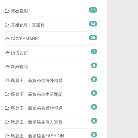
17
新娘電影
54
空姐化妝 | 空服員
29
COVERMARK
1
婚禮習俗
8
新娘物語
0
瑪麗王．新娘秘書海外婚禮
0
瑪麗王．新娘秘書生活雜記
0
瑪麗王．新娘秘書媒體報導
0
瑪麗王．新娘秘書個人寫真
0
瑪麗王．新娘秘書FASHION