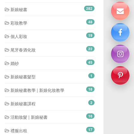
282
新娘秘書
48
彩妝教學
19
個人彩妝
22
尾牙春酒化妝
45
婚紗
1
新娘秘書髮型
18
新娘秘書教學 | 新娘化妝教學
2
新娘秘書課程
16
活動妝髮 | 新娘秘書
17
禮服出租