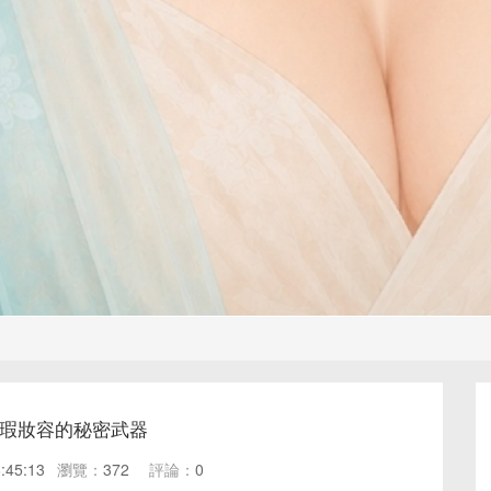
無瑕妝容的秘密武器
:45:13
瀏覽：
372
評論：
0