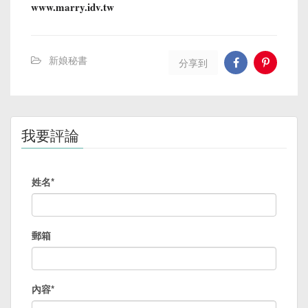
www.marry.idv.tw
新娘秘書
分享到
我要評論
姓名*
郵箱
內容*