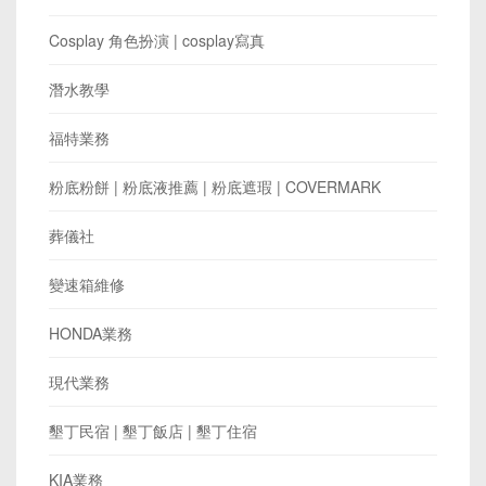
Cosplay 角色扮演 | cosplay寫真
潛水教學
福特業務
粉底粉餅 | 粉底液推薦 | 粉底遮瑕 | COVERMARK
葬儀社
變速箱維修
HONDA業務
現代業務
墾丁民宿 | 墾丁飯店 | 墾丁住宿
KIA業務