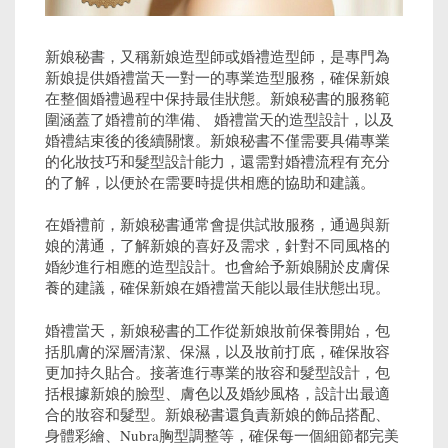
新娘秘書，又稱新娘造型師或婚禮造型師，是專門為
新娘提供婚禮當天一對一的專業造型服務，確保新娘
在整個婚禮過程中保持最佳狀態。新娘秘書的服務範
圍涵蓋了婚禮前的準備、 婚禮當天的造型設計，以及
婚禮結束後的後續關懷。新娘秘書不僅需要具備專業
的化妝技巧和髮型設計能力，還需對婚禮流程有充分
的了解，以便於在需要時提供相應的協助和建議。
在婚禮前，新娘秘書通常會提供試妝服務，通過與新
娘的溝通，了解新娘的喜好及需求，針對不同風格的
婚紗進行相應的造型設計。也會給予新娘關於皮膚保
養的建議，確保新娘在婚禮當天能以最佳狀態出現。
婚禮當天，新娘秘書的工作從新娘妝前保養開始，包
括肌膚的深層清潔、保濕，以及妝前打底，確保妝容
更加持久貼合。接著進行專業的妝容和髮型設計，包
括根據新娘的臉型、膚色以及婚紗風格，設計出最適
合的妝容和髮型。新娘秘書還負責新娘的飾品搭配、
身體彩繪、Nubra胸型調整等，確保每一個細節都完美