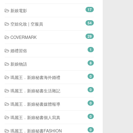
17
新娘電影
54
空姐化妝 | 空服員
29
COVERMARK
1
婚禮習俗
8
新娘物語
0
瑪麗王．新娘秘書海外婚禮
0
瑪麗王．新娘秘書生活雜記
0
瑪麗王．新娘秘書媒體報導
0
瑪麗王．新娘秘書個人寫真
0
瑪麗王．新娘秘書FASHION