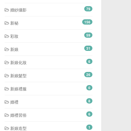
79
婚紗攝影
156
新秘
59
彩妝
31
新娘
6
新娘化妝
26
新娘髮型
0
新娘禮服
8
婚禮
6
婚禮習俗
1
新娘造型