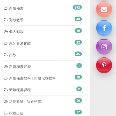
282
新娘秘書
48
彩妝教學
19
個人彩妝
22
尾牙春酒化妝
45
婚紗
1
新娘秘書髮型
18
新娘秘書教學 | 新娘化妝教學
2
新娘秘書課程
16
活動妝髮 | 新娘秘書
17
禮服出租