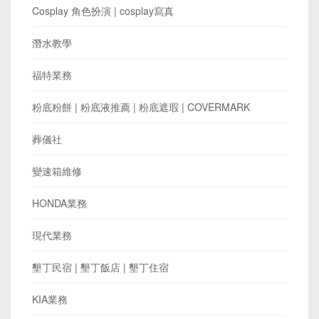
Cosplay 角色扮演 | cosplay寫真
潛水教學
福特業務
粉底粉餅 | 粉底液推薦 | 粉底遮瑕 | COVERMARK
葬儀社
變速箱維修
HONDA業務
現代業務
墾丁民宿 | 墾丁飯店 | 墾丁住宿
KIA業務