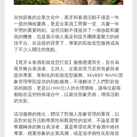
在快節奏的企業文化中，尾牙和春酒活動不僅是一年
一度的傳統慶典，更是企業員工齊聚一堂、共慶一年
辛勞的重要時刻。這些活動不僅提供了一個放鬆和慶
祝的機會，也是展示個人風采和提升團隊凝聚力的絕
佳平台。在這樣的背景下，專業的彩妝造型服務成為
了不少人關注的焦點。
【尾牙＆春酒彩妝造型打造】服務應運而生，旨在為
尾牙舞台表演者、主持人、企業高管乃至所有參與者
提供專業、客制化的彩妝造型服務。MARRY WANG形
象管理學院提供的到點服務，不僅解決了人們對於妝
容的困惑，更是以1800元/人的合理價格，讓每位顧客
都能在這些特殊場合中，以最佳形象亮相，增添活動
的光彩。
這項服務的推出，體現了對個人形象管理的重視，以
及對於提升活動專業性和觀賞性的追求。不論是需要
華麗轉身的舞台表演者，還是希望在尾牙春酒中維持
專業、穩重形象的企業高層，或是追求個性化彩妝造