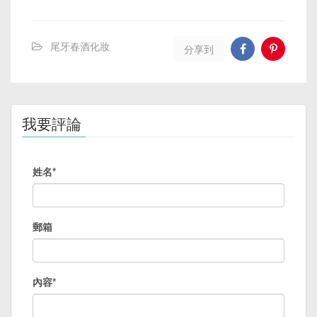
尾牙春酒化妝
分享到
我要評論
姓名*
郵箱
內容*