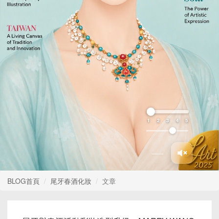
1
2
3
4
5
BLOG首頁
尾牙春酒化妝
文章