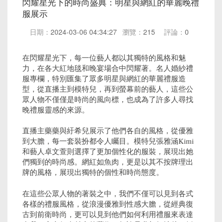
閃耀星光下的時尚盛典：明星與網紅的華麗晚禮
服展示
日期：
2024-03-06 04:34:27
瀏覽：
215
評論：
0
在閃耀星光下，每一位藝人都以其獨特的風格和魅
力，在各大紅地毯和晚宴場合中閃耀著。名人婚紗禮
服專欄，特別匯集了眾多明星與網紅的華麗禮服造
型，從直播主到模特兒，再到螢幕前的藝人，這些公
眾人物不僅僅是時尚的風向標，也成為了許多人尋找
晚禮服靈感的來源。
直播主藥藥與紆希兒展示了他們各自的風格，從優雅
到大膽，每一套裝扮都令人矚目。模特兒張雅涵Kimi
和藝人卓文萱則選擇了更加個性化的服裝，展現出她
們獨到的時尚感。網紅如魚肉，更是以其不按牌理出
牌的風格，展現出獨特的個性和時尚態度。
在這些公眾人物的著裝之中，我們不僅可以見到各式
各樣的禮服風格，從浪漫優雅到性感大膽，從經典復
古到前衛時尚，更可以見到他們如何利用禮服來表達