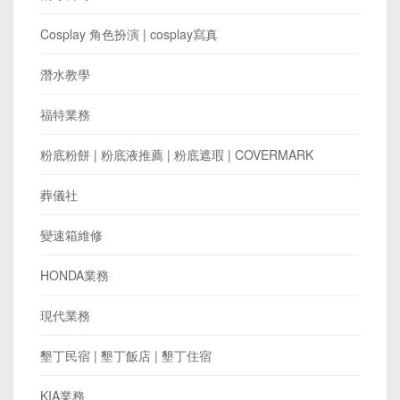
Cosplay 角色扮演 | cosplay寫真
潛水教學
福特業務
粉底粉餅 | 粉底液推薦 | 粉底遮瑕 | COVERMARK
葬儀社
變速箱維修
HONDA業務
現代業務
墾丁民宿 | 墾丁飯店 | 墾丁住宿
KIA業務