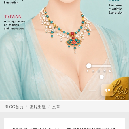
1
2
3
4
5
BLOG首頁
禮服出租
文章