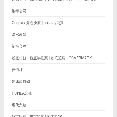
消毒公司
Cosplay 角色扮演 | cosplay寫真
潛水教學
福特業務
粉底粉餅 | 粉底液推薦 | 粉底遮瑕 | COVERMARK
葬儀社
變速箱維修
HONDA業務
現代業務
墾丁民宿 | 墾丁飯店 | 墾丁住宿