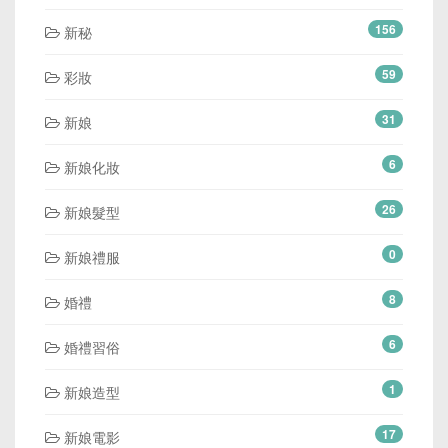
156
新秘
59
彩妝
31
新娘
6
新娘化妝
26
新娘髮型
0
新娘禮服
8
婚禮
6
婚禮習俗
1
新娘造型
17
新娘電影