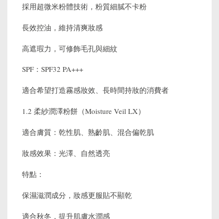
採用超微米粉體技術，粉質細膩不卡粉
長效控油，維持清爽妝感
高遮瑕力，可修飾毛孔與細紋
SPF：SPF32 PA+++
適合希望打造霧感妝效、長時間持妝的消費者
1.2 柔紗潤澤粉餅（Moisture Veil LX）
適合膚質：乾性肌、熟齡肌、混合偏乾肌
妝感效果：光澤、自然透亮
特點：
保濕滋潤成分，妝感更服貼不顯乾
適合秋冬，提升肌膚水潤感