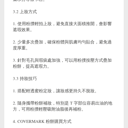
3.2 上妝方式
1. 使用粉撲輕拍上妝，避免直接大面積推開，會影響
遮瑕效果。
2. 少量多次疊加，確保粉體與肌膚均勻貼合，避免過
度厚重。
3. 針對毛孔與瑕疵處加強，可以用粉撲按壓方式疊加
粉餅，提高遮瑕力。
3.3 持妝技巧
1. 搭配輕透蜜粉定妝，讓妝感更持久不脫妝。
2. 隨身攜帶粉餅補妝，特別是 T 字部位容易出油的地
方，可用粉撲輕壓吸附油脂後再補粉。
4. COVERMARK 粉餅購買方式